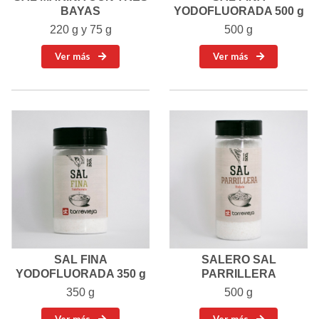
BAYAS
YODOFLUORADA 500 g
220 g y 75 g
500 g
Ver más
Ver más
SAL FINA
SALERO SAL
YODOFLUORADA 350 g
PARRILLERA
350 g
500 g