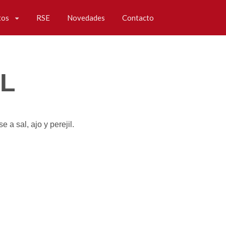
tos
RSE
Novedades
Contacto
IL
a sal, ajo y perejil.