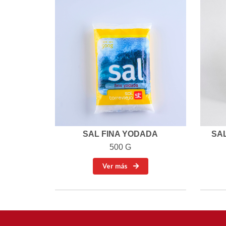
SAL FINA YODADA
SA
500 G
Ver más