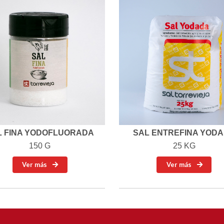
L FINA YODOFLUORADA
SAL ENTREFINA YOD
150 G
25 KG
Ver más
Ver más