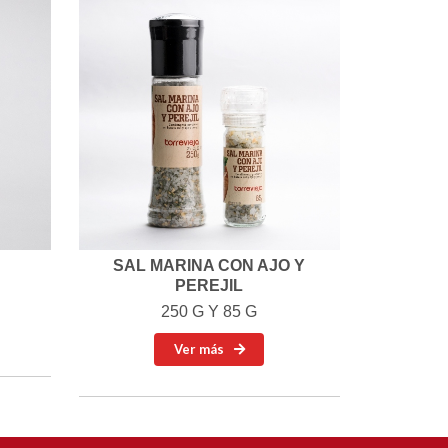
SAL MARINA CON AJO Y
PEREJIL
250 G Y 85 G
Ver más