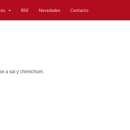
tos
RSE
Novedades
Contacto
 a sal y chimichurri.