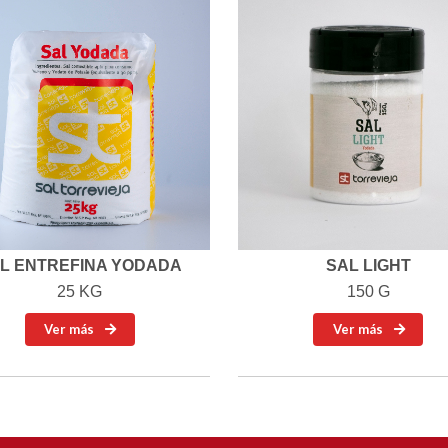
L ENTREFINA YODADA
SAL LIGHT
25 KG
150 G
Ver más
Ver más