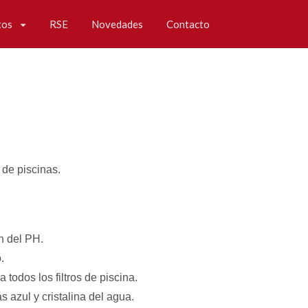
tos
RSE
Novedades
Contacto
 de piscinas.
on del PH.
.
todos los filtros de piscina.
 azul y cristalina del agua.